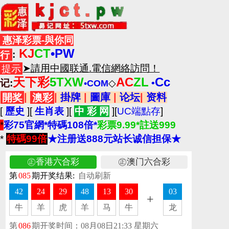
惠泽彩票-與你同
KJ
CT
•
PW
行
:
提示
➤請用中國联通.電信網絡訪問！
天
下彩
5TXW
AC
ZL
Сc
记
:
◇
•
•
COM
開奖
|
澳彩
|
掛牌
|
圖庫
|
论坛
|
资料
[
歷史
][
生肖表
][
中 彩 网
][
UC端點存
]
*
彩75官網*特碼108倍*
彩票9.99*註送999
*
特碼99倍
★注册送888元站长诚信担保★