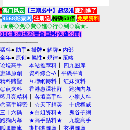
*
澳门风云
【三期必中】超级准
赚到爆了
*
9568彩票网
,
注册送
,
特碼53倍
,
免费资料
↓★將◇免◇費◇進◇行◇到◇底★↓
086期:惠泽彩票會員料(免費公開)
──────────
猛料
●
助手
●
掛牌
●
解牌
●
内部
全年
●
原创
●
属性
●
規律
●
策略
论坛高手
┃
本站推荐料
┃
四九图库
惠泽原創
┃
資料綜合-A
┃
平碼平肖
精料賭聖
┃
互聯網轉料
┃
红妹资料
㊣点来料
┃
香港惠澤社群
┃
跑狗内幕
藍月亮精料
┃
各壇高手料
┃
小龍人料
㊣高手解密
┃
☆天下精英
┃
十虎權威
三十六碼
┃
★白姐资料★
┃
鬼谷子網
跑狗内幕
┃
★高手贴料★
┃
九龍高手
呱呱圖庫
┃
期期準圖庫
┃
玄機圖庫